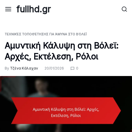
Skip
fullhd.gr
to
content
ΤΕΧΝΙΚΈΣ ΤΟΠΟΘΈΤΗΣΗΣ ΓΙΑ ΆΜΥΝΑ ΣΤΟ ΒΌΛΕΪ
Αμυντική Κάλυψη στη Βόλεϊ:
Αρχές, Εκτέλεση, Ρόλοι
By
Τζένα Κάλαχαν
20/01/2026
0