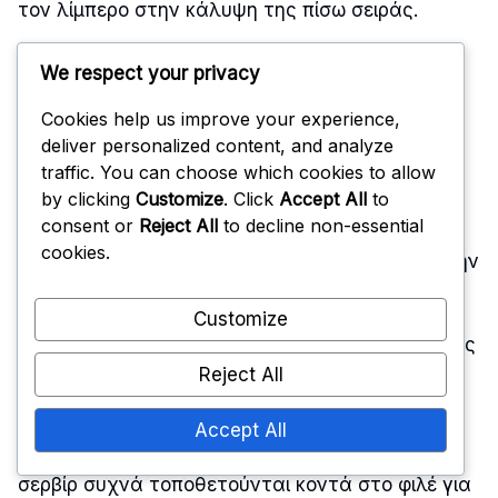
τον λίμπερο στην κάλυψη της πίσω σειράς.
We respect your privacy
Πώς οι σερβίρ
Cookies help us improve your experience,
συμβάλλουν στην
deliver personalized content, and analyze
αμυντική τοποθέτηση
traffic. You can choose which cookies to allow
by clicking
Customize
. Click
Accept All
to
consent or
Reject All
to decline non-essential
cookies.
Οι σερβίρ παίζουν ζωτικό ρόλο στην κάλυψη στην
άμυνα διευκολύνοντας την επικοινωνία και την
τοποθέτηση μεταξύ των συμπαικτών. Πρέπει να
Customize
είναι ενήμεροι για τις επιθετικές στρατηγικές της
αντίπαλης ομάδας και να προσαρμόζουν τις
Reject All
θέσεις των δικών τους παικτών ανάλογα.
Accept All
Κατά τη διάρκεια μιας αμυντικής φάσης, οι
σερβίρ συχνά τοποθετούνται κοντά στο φιλέ για