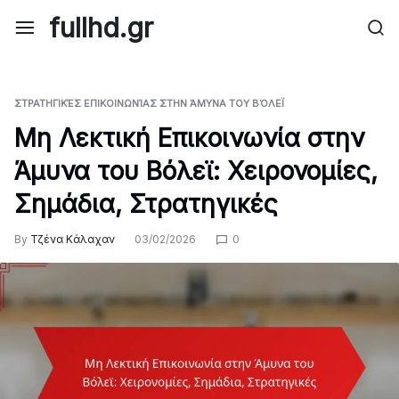
Skip
fullhd.gr
to
content
ΣΤΡΑΤΗΓΙΚΈΣ ΕΠΙΚΟΙΝΩΝΊΑΣ ΣΤΗΝ ΆΜΥΝΑ ΤΟΥ ΒΌΛΕΪ
Μη Λεκτική Επικοινωνία στην
Άμυνα του Βόλεϊ: Χειρονομίες,
Σημάδια, Στρατηγικές
By
Τζένα Κάλαχαν
03/02/2026
0