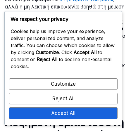
αλλά η μη λεκτική επικοινωνία βοηθά στη μείωση
αυτών των κινδύνων. Αντλώντας από οπτικά
We respect your privacy
σήματα αντί για προφορικές εντολές, οι παίκτες
μπορούν να αποφύγουν την σύγχυση που συχνά
Cookies help us improve your experience,
προκύπτει από επικαλυπτόμενες φωνές ή θόρυβο
deliver personalized content, and analyze
στο γυμναστήριο.
traffic. You can choose which cookies to allow
by clicking
Customize
. Click
Accept All
to
Η καθιέρωση σαφών, συνεπών χειρονομιών για
consent or
Reject All
to decline non-essential
κοινές καταστάσεις – όπως η σήμανση για μπλοκ
cookies.
ή η ένδειξη κάλυψης – μειώνει την πιθανότητα
παρεξηγήσεων. Αυτή η σαφήνεια είναι ιδιαίτερα
Customize
σημαντική σε γρήγορες καταστάσεις όπου η
προφορική επικοινωνία μπορεί να είναι πρακτικά
Reject All
αδύνατη.
Accept All
Αυξημένη εμπιστοσύνη