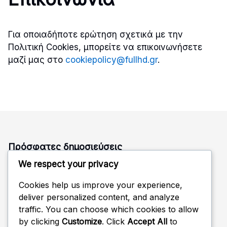
Για οποιαδήποτε ερώτηση σχετικά με την
Πολιτική Cookies, μπορείτε να επικοινωνήσετε
μαζί μας στο
cookiepolicy@fullhd.gr
.
Πρόσφατες δημοσιεύσεις
We respect your privacy
Επικοινωνία Μετά το Παιχνίδι στην Άμυνα του Βόλεϊ:
Ανάλυση, Ρυθμίσεις, Στρατηγικές
Cookies help us improve your experience,
Τεχνικές Αμυντικής Στάσης για Βόλεϊ: Ισορροπία,
deliver personalized content, and analyze
Ετοιμότητα
traffic. You can choose which cookies to allow
Άμυνα Περιστροφής: Ευθυγράμμιση, Κάλυψη, Ρυθμίσεις
by clicking
Customize
. Click
Accept All
to