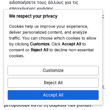
ειδοποιήσετε τους άλλους για τις
επερχόμενες κινήσεις.
We respect your privacy
Διατηρήστε οπτική επαφή με τους συμπαίκτες
για να ενισχύσετε τη μη λεκτική επικοινωνία.
Cookies help us improve your experience,
deliver personalized content, and analyze
traffic. You can choose which cookies to allow
Τεχνικές επικοινωνίας
by clicking
Customize
. Click
Accept All
to
consent or
Reject All
to decline non-essential
του λίμπερο
cookies.
Customize
Ο λίμπερο είναι ένας εξειδικευμένος αμυντικός
παίκτης που διαπρέπει στην υποδοχή σερβίς και
Reject All
στις αμυντικές κινήσεις. Οι τεχνικές επικοινωνίας
τους είναι ζωτικής σημασίας για την οργάνωση
Accept All
της άμυνας και τη διασφάλιση ομαλών
μεταβάσεων κατά τη διάρκεια των ραλιών.