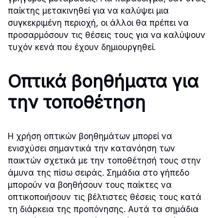
παίκτης μετακινηθεί για να καλύψει μια
συγκεκριμένη περιοχή, οι άλλοι θα πρέπει να
προσαρμόσουν τις θέσεις τους για να καλύψουν
τυχόν κενά που έχουν δημιουργηθεί.
Οπτικά βοηθήματα για
την τοποθέτηση
Η χρήση οπτικών βοηθημάτων μπορεί να
ενισχύσει σημαντικά την κατανόηση των
παικτών σχετικά με την τοποθέτησή τους στην
άμυνα της πίσω σειράς. Σημάδια στο γήπεδο
μπορούν να βοηθήσουν τους παίκτες να
οπτικοποιήσουν τις βέλτιστες θέσεις τους κατά
τη διάρκεια της προπόνησης. Αυτά τα σημάδια