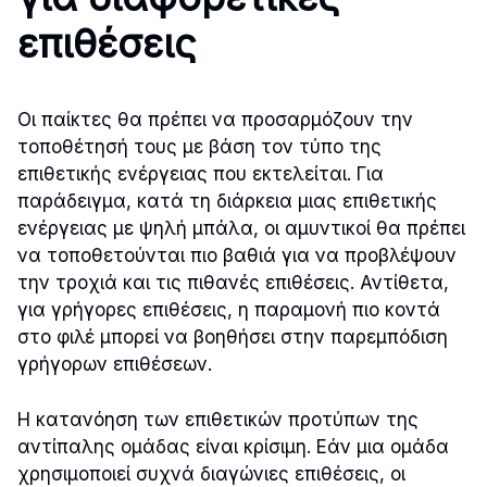
επιθέσεις
Οι παίκτες θα πρέπει να προσαρμόζουν την
τοποθέτησή τους με βάση τον τύπο της
επιθετικής ενέργειας που εκτελείται. Για
παράδειγμα, κατά τη διάρκεια μιας επιθετικής
ενέργειας με ψηλή μπάλα, οι αμυντικοί θα πρέπει
να τοποθετούνται πιο βαθιά για να προβλέψουν
την τροχιά και τις πιθανές επιθέσεις. Αντίθετα,
για γρήγορες επιθέσεις, η παραμονή πιο κοντά
στο φιλέ μπορεί να βοηθήσει στην παρεμπόδιση
γρήγορων επιθέσεων.
Η κατανόηση των επιθετικών προτύπων της
αντίπαλης ομάδας είναι κρίσιμη. Εάν μια ομάδα
χρησιμοποιεί συχνά διαγώνιες επιθέσεις, οι