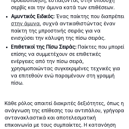
προειδοποίηση, εστιάζοντας στην υποδοχή
σερβίς και την άμυνα κατά των επιθέσεων.
Αμυντικός Ειδικός:
Ένας παίκτης που διαπρέπει
στην άμυνα
, συχνά αντικαθιστώντας έναν
παίκτη της μπροστινής σειράς για να
ενισχύσει την κάλυψη της πίσω σειράς.
Επιθετικοί της Πίσω Σειράς:
Παίκτες που μπορεί
επίσης να συμμετέχουν σε επιθετικές
ενέργειες από την πίσω σειρά,
χρησιμοποιώντας συγκεκριμένες τεχνικές για
να επιτεθούν ενώ παραμένουν στη γραμμή
πίσω.
Κάθε ρόλος απαιτεί διακριτές δεξιότητες, όπως η
ανάγνωση της επίθεσης του αντιπάλου, γρήγορα
αντανακλαστικά και αποτελεσματική
επικοινωνία με τους συμπαίκτες. Η κατανόηση