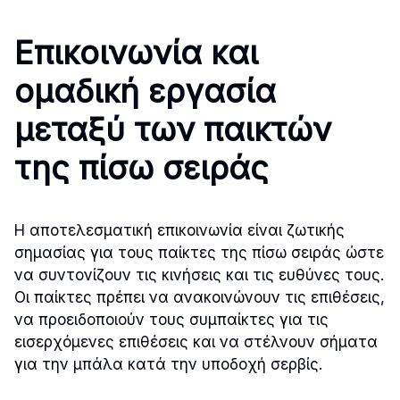
Επικοινωνία και
ομαδική εργασία
μεταξύ των παικτών
της πίσω σειράς
Η αποτελεσματική επικοινωνία είναι ζωτικής
σημασίας για τους παίκτες της πίσω σειράς ώστε
να συντονίζουν τις κινήσεις και τις ευθύνες τους.
Οι παίκτες πρέπει να ανακοινώνουν τις επιθέσεις,
να προειδοποιούν τους συμπαίκτες για τις
εισερχόμενες επιθέσεις και να στέλνουν σήματα
για την μπάλα κατά την υποδοχή σερβίς.