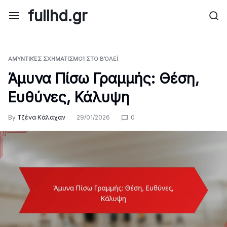
Skip
fullhd.gr
to
content
ΑΜΥΝΤΙΚΈΣ ΣΧΗΜΑΤΙΣΜΟΊ ΣΤΟ ΒΌΛΕΪ
Άμυνα Πίσω Γραμμής: Θέση,
Ευθύνες, Κάλυψη
By
Τζένα Κάλαχαν
29/01/2026
0