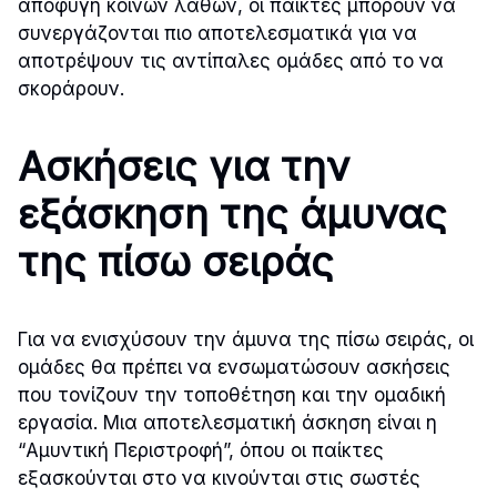
αποφυγή κοινών λαθών, οι παίκτες μπορούν να
συνεργάζονται πιο αποτελεσματικά για να
αποτρέψουν τις αντίπαλες ομάδες από το να
σκοράρουν.
Ασκήσεις για την
εξάσκηση της άμυνας
της πίσω σειράς
Για να ενισχύσουν την άμυνα της πίσω σειράς, οι
ομάδες θα πρέπει να ενσωματώσουν ασκήσεις
που τονίζουν την τοποθέτηση και την ομαδική
εργασία. Μια αποτελεσματική άσκηση είναι η
“Αμυντική Περιστροφή”, όπου οι παίκτες
εξασκούνται στο να κινούνται στις σωστές