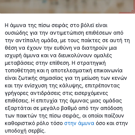
Η άμυνα της πίσω σειράς στο βόλεϊ είναι
ουσιώδης για την αντιμετώπιση επιθέσεων από
την αντίπαλη ομάδα, με τους παίκτες σε αυτή τη
θέση να έχουν την ευθύνη να διατηρούν μια
ισχυρή άμυνα και να διευκολύνουν ομαλές
μεταβάσεις στην επίθεση. Η στρατηγική
τοποθέτηση και η αποτελεσματική επικοινωνία
είναι ζωτικής σημασίας για τη μείωση των κενών
και την ενίσχυση της κάλυψης, επιτρέποντας
γρήγορες αντιδράσεις στις εισερχόμενες
επιθέσεις. Η επιτυχία της άμυνας μιας ομάδας
εξαρτάται σε μεγάλο βαθμό από την απόδοση
των παικτών της πίσω σειράς, οι οποίοι παίζουν
καθοριστικό ρόλο τόσο
στην άμυνα
όσο και στην
υποδοχή σερβίς.