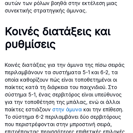
αυτών των ρόλων βοηθά στην εκτέλεση μιας
συνεκτικής στρατηγικής άμυνας.
Κοινές διατάξεις και
ρυθμίσεις
Κοινές διατάξεις για την άμυνα της πίσω σειράς
περιλαμβάνουν τα συστήματα 5-1 και 6-2, τα
οποία καθορίζουν πώς είναι τοποθετημένοι οι
παίκτες κατά τη διάρκεια του παιχνιδιού. Στο
σύστημα 5-1, ένας σερβιτόρος είναι υπεύθυνος
για την τοποθέτηση της μπάλας, ενώ οι άλλοι
παίκτες εστιάζουν
στην άμυνα
και την επίθεση.
Το σύστημα 6-2 περιλαμβάνει δύο σερβιτόρους
που περιστρέφονται στην μπροστινή σειρά,
επιτρέποντας περισσότερες επιθετικές επιλογές.